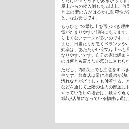
くだけのメリットがあるからです
屋上からの侵入例もある以上、何
と上の階の方がはるかに防犯性が
と、なお安心です。
もうひとつ2階以上を選ぶべき理
気がたまりやすい傾向にあります
りよくないケースが多いのです。
また、日当たりが悪くベランダや
効率は、あたたかい空気は上へと
なりやすいです。自分の家は暖ま
のは何とも言えない気分にさせら
ただし、2階以上でも注意をすべ
件です。飲食店は常に冷暖房が効
汚れなどがどうしても付着するこ
などを通じて上階の住人の部屋に
やっている店の場合は、騒音や近
1階が店舗になっている物件は避け