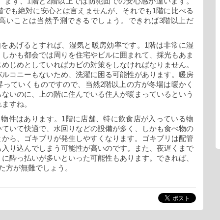
。まず、1階と2階以上では防犯面での安心感が違います。
階でも絶対に安心とは言えませんが、それでも1階に比べる
高いことは当然予測できるでしょう。できれば3階以上だ
由をあげるとすれば、湿気と暖房効率です。1階は非常に湿
。しかも都会では周りを住宅やビルに囲まれて、採光もあま
じめじめとしていればカビの対策をしなければなりません。
バルコニーもないため、洗濯に困る可能性があります。暖房
昇っていくものですので、当然2階以上の方が冬場は暖かく
らないのに、上の階に住んでいる住人が暖まっているという
れますね。
き物件はあります。1階に店舗、特に飲食店が入っている物
いていて快適で、水回りなどの設備が多く、しかも食べ物の
とから、ゴキブリが発生しやすくなります。ゴキブリは配管
も入り込んでしまう可能性が高いのです。また、夜遅くまで
くに酔っ払いが多いといった可能性もあります。できれば、
た方が無難でしょう。